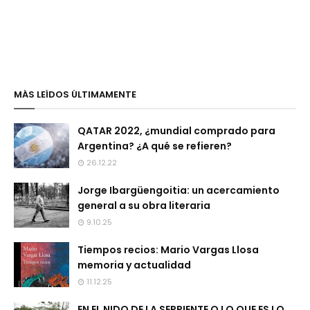
MÁS LEÍDOS ÚLTIMAMENTE
QATAR 2022, ¿mundial comprado para
Argentina? ¿A qué se refieren?
26.12.22
Jorge Ibargüengoitia: un acercamiento
general a su obra literaria
9.10.25
Tiempos recios: Mario Vargas Llosa
memoria y actualidad
11.12.25
EN EL NIDO DE LA SERPIENTE O LO QUE ES LO