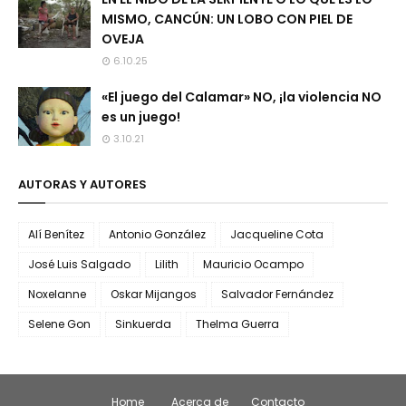
MISMO, CANCÚN: UN LOBO CON PIEL DE
OVEJA
6.10.25
«El juego del Calamar» NO, ¡la violencia NO
es un juego!
3.10.21
AUTORAS Y AUTORES
Alí Benítez
Antonio González
Jacqueline Cota
José Luis Salgado
Lilith
Mauricio Ocampo
Noxelanne
Oskar Mijangos
Salvador Fernández
Selene Gon
Sinkuerda
Thelma Guerra
Home
Acerca de
Contacto