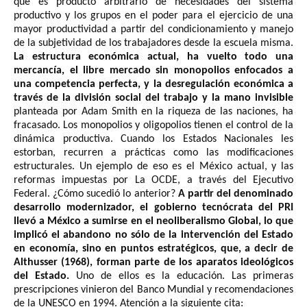
que es producto arbitrario de necesidades del sistema
productivo y los grupos en el poder para el ejercicio de una
mayor productividad a partir del condicionamiento y manejo
de la subjetividad de los trabajadores desde la escuela misma.
La estructura económica actual, ha vuelto todo una
mercancía, el libre mercado sin monopolios enfocados a
una competencia perfecta, y la desregulación económica a
través de la división social del trabajo y la mano invisible
planteada por Adam Smith en la riqueza de las naciones, ha
fracasado. Los monopolios y oligopolios tienen el control de la
dinámica productiva. Cuando los Estados Nacionales les
estorban, recurren a prácticas como las modificaciones
estructurales. Un ejemplo de eso es el México actual, y las
reformas impuestas por La OCDE, a través del Ejecutivo
Federal. ¿Cómo sucedió lo anterior?
A partir del denominado
desarrollo modernizador, el gobierno tecnócrata del PRI
llevó a México a sumirse en el neoliberalismo Global, lo que
implicó el abandono no sólo de la intervención del Estado
en economía, sino en puntos estratégicos, que, a decir de
Althusser (1968), forman parte de los aparatos ideológicos
del Estado.
Uno de ellos es la educación. Las primeras
prescripciones vinieron del Banco Mundial y recomendaciones
de la UNESCO en 1994. Atención a la siguiente cita: