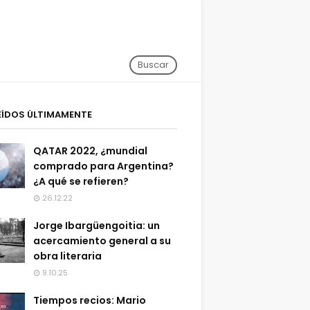
Buscar
EÍDOS ÚLTIMAMENTE
QATAR 2022, ¿mundial
comprado para Argentina?
¿A qué se refieren?
26.12.22
Jorge Ibargüengoitia: un
acercamiento general a su
obra literaria
9.10.25
Tiempos recios: Mario