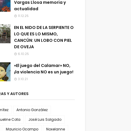
Vargas Llosa memoria y
actualidad
11.12.25
EN EL NIDO DE LA SERPIENTE O
LO QUE ES LO MISMO,
CANCÚN: UN LOBO CON PIEL
DE OVEJA
6.10.25
«El juego del Calamar» NO,
¡la violencia NO es un juego!
3.10.21
AS Y AUTORES
enítez
Antonio González
ueline Cota
José Luis Salgado
Mauricio Ocampo
Noxelanne