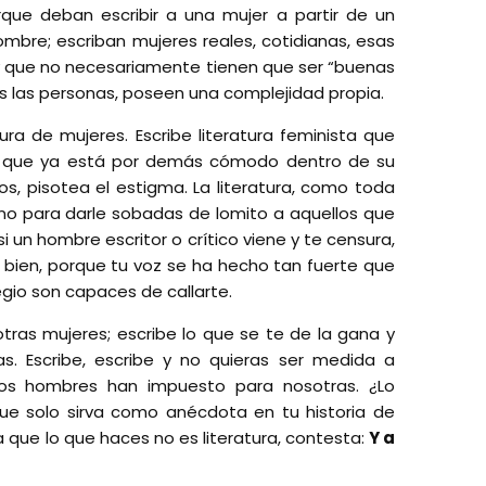
orque deban escribir a una mujer a partir de un
mbre; escriban mujeres reales, cotidianas, esas
 y que no necesariamente tienen que ser “buenas
 las personas, poseen una complejidad propia.
tura de mujeres. Escribe literatura feminista que
a que ya está por demás cómodo dentro de su
s, pisotea el estigma. La literatura, como toda
 no para darle sobadas de lomito a aquellos que
i un hombre escritor o crítico viene y te censura,
bien, porque tu voz se ha hecho tan fuerte que
legio son capaces de callarte.
otras mujeres; escribe lo que se te de la gana y
s. Escribe, escribe y no quieras ser medida a
los hombres han impuesto para nosotras. ¿Lo
e solo sirva como anécdota en tu historia de
ta que lo que haces no es literatura, contesta:
Y a