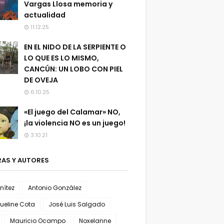
Vargas Llosa memoria y
actualidad
11.12.25
EN EL NIDO DE LA SERPIENTE O
LO QUE ES LO MISMO,
CANCÚN: UN LOBO CON PIEL
DE OVEJA
6.10.25
«El juego del Calamar» NO,
¡la violencia NO es un juego!
3.10.21
AS Y AUTORES
enítez
Antonio González
ueline Cota
José Luis Salgado
Mauricio Ocampo
Noxelanne