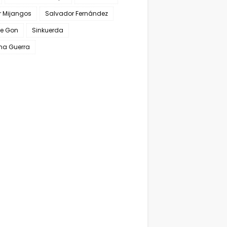
r Mijangos
Salvador Fernández
ne Gon
Sinkuerda
ma Guerra