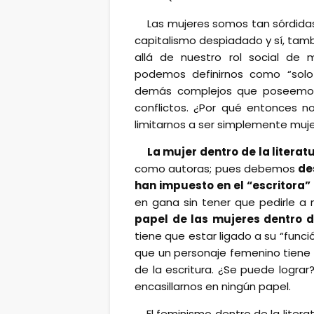
Las mujeres somos tan sórdidas
capitalismo despiadado y sí, tamb
allá de nuestro rol social de m
podemos definirnos como “sol
demás complejos que poseemos 
conflictos. ¿Por qué entonces no
limitarnos a ser simplemente muj
La mujer dentro de la litera
como autoras; pues debemos
de
han impuesto en el “escritora”
en gana sin tener que pedirle a 
papel de las mujeres dentro d
tiene que estar ligado a su “funci
que un personaje femenino tiene d
de la escritura. ¿Se puede logra
encasillarnos en ningún papel.
El feminismo dentro de la litera