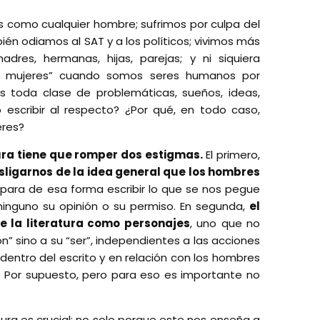
 como cualquier hombre; sufrimos por culpa del
ién odiamos al SAT y a los políticos; vivimos más
adres, hermanas, hijas, parejas; y ni siquiera
o mujeres” cuando somos seres humanos por
toda clase de problemáticas, sueños, ideas,
 escribir al respecto? ¿Por qué, en todo caso,
eres?
tura tiene que romper dos estigmas.
El primero,
sligarnos de la idea general que los hombres
para de esa forma escribir lo que se nos pegue
ninguno su opinión o su permiso. En segunda,
el
e la literatura como personajes
, uno que no
ón” sino a su “ser”, independientes a las acciones
entro del escrito y en relación con los hombres
r? Por supuesto, pero para eso es importante no
tura es crucial; no solo porque este nos enseña a