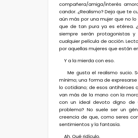
compañera/amiga/interés amor
candor. ¿Realismo? Deja que te cu
aún más por una mujer que no lo 
que de tan pura ya es etérea. ¿T
siempre serán protagonistas y
cualquier película de acción. Lect
por aquellas mujeres que están en 
Y a la mierda con eso.
Me gusta el realismo sucio. S
mínimo; una forma de expresarse e
lo cotidiano; de esos antihéroes 
van más de la mano con la moral
con un ideal devoto digno de u
problema? No suele ser un gén
creencia de que, como seres con 
sentimientos y la fantasía.
Ah. Qué ridículo.