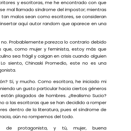
ritores y escritoras, me he encontrado con que
ese mal llamado síndrome del impostor; mientras
é tan malos sean como escritores, se consideran
“insertar aquí autor random que aparece en una
 no. Probablemente parezca lo contrario debido
es que, como mujer y feminista, estoy más que
no sea frágil y caigan en crisis cuando alguien
 Lo siento, Chinaski Promedio, este no es una
gonista.
n? Sí, y mucho. Como escritora, he iniciado mi
eniendo un gusto particular hacia ciertos géneros
a, están plagados de hombres. ¿Realismo Sucio?
 a las escritoras que se han decidido a romper
eres dentro de la literatura, pues el síndrome de
sgracia, aún no rompemos del todo.
oe de protagonista, y tú, mujer, buena