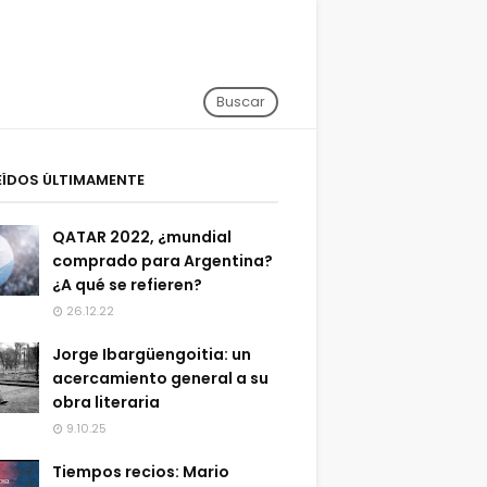
Buscar
EÍDOS ÚLTIMAMENTE
QATAR 2022, ¿mundial
comprado para Argentina?
¿A qué se refieren?
26.12.22
Jorge Ibargüengoitia: un
acercamiento general a su
obra literaria
9.10.25
Tiempos recios: Mario