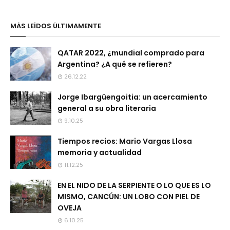
MÁS LEÍDOS ÚLTIMAMENTE
QATAR 2022, ¿mundial comprado para
Argentina? ¿A qué se refieren?
26.12.22
Jorge Ibargüengoitia: un acercamiento
general a su obra literaria
9.10.25
Tiempos recios: Mario Vargas Llosa
memoria y actualidad
11.12.25
EN EL NIDO DE LA SERPIENTE O LO QUE ES LO
MISMO, CANCÚN: UN LOBO CON PIEL DE
OVEJA
6.10.25